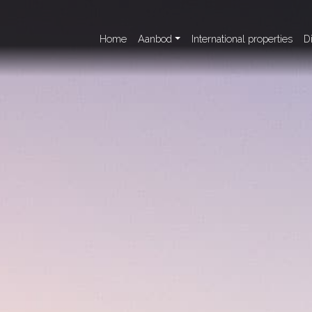
Home
Aanbod
International properties
D