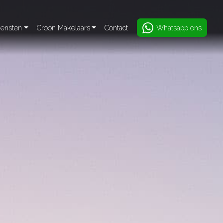
iensten
Croon Makelaars
Contact
Whatsapp ons