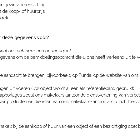
en gezinssamenstelling
 de koop- of huurprijs
rstrekt
r deze gegevens voor?
 bent op zoek naar een ander object
gevens om de bemiddelingsopdracht die u ons heeft verleend uit te
de aandacht te brengen, bijvoorbeeld op Funda, op de website van ons 
gen uit voeren (uw object wordt alleen als referentiepand gebruikt)
rapportages zodat ons makelaarskantoor de dienstverlening kan verbe
ver producten en diensten van ons makelaarskantoor; als u zich hiervo
kelt bij de aankoop of huur van een object of een bezichtiging doet