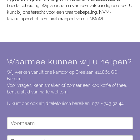
boedelscheiding. Wij voorzien u van een vakkundig oordeel. U
kunt bij ons terecht voor een waardebepaling, NVM-
taxatierapport of een taxatierapport via de NWWI.
Waarmee kunnen wij u helpen?
Wij werken vanuit ons kantoor op Breelaan 41,1861 GD
Bergen.
Voor vragen, kennismaken of zomaar een kop koffie of thee,
bent u altijd van harte welkom.
U kunt ons ook altijd telefonisch bereiken!
072 - 743 32 44
V
o
o
T
r