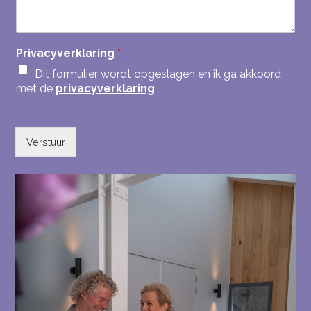
m
e
r
Privacyverklaring
*
Dit formulier wordt opgeslagen en ik ga akkoord
met de
privacyverklaring
Verstuur