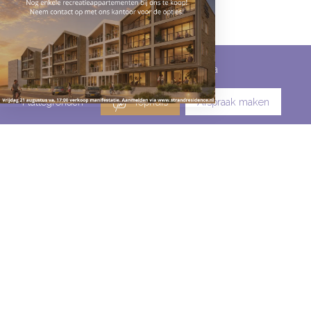
Omschrijving
Kenmerken
Media
Plattegronden
Tophuis
Afspraak maken
DUINWEG
99
0082
1871 AE
Schoorl