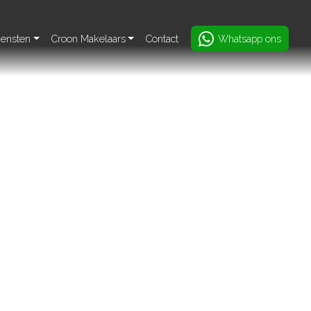
iensten
Croon Makelaars
Contact
Whatsapp ons