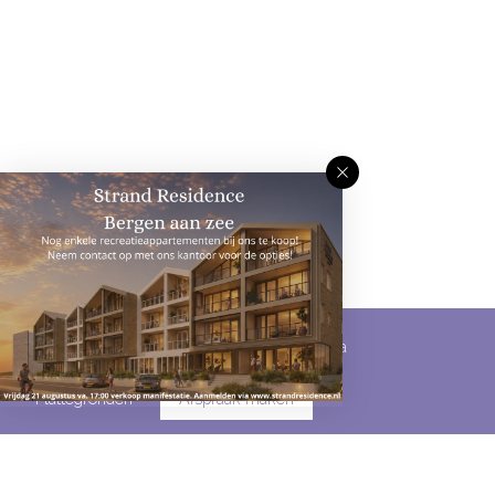
Omschrijving
Kenmerken
Media
Plattegronden
Afspraak maken