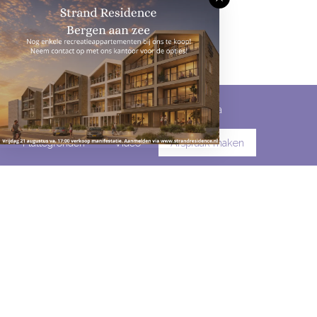
Omschrijving
Kenmerken
Media
Plattegronden
Video
Afspraak maken