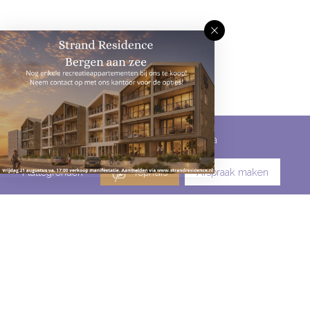
Omschrijving
Kenmerken
Media
Plattegronden
Tophuis
Afspraak maken