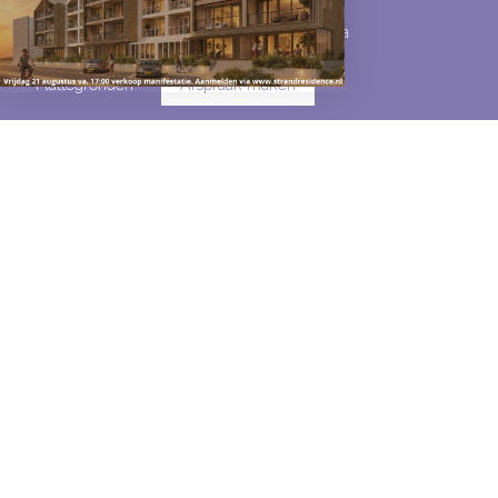
Omschrijving
Kenmerken
Media
Plattegronden
Afspraak maken
KORFWATERPAD
10
D
1755 LN
Petten
€ 635.400
v.o.n.