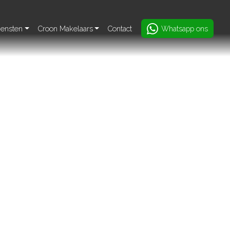
iensten
Croon Makelaars
Contact
Whatsapp ons