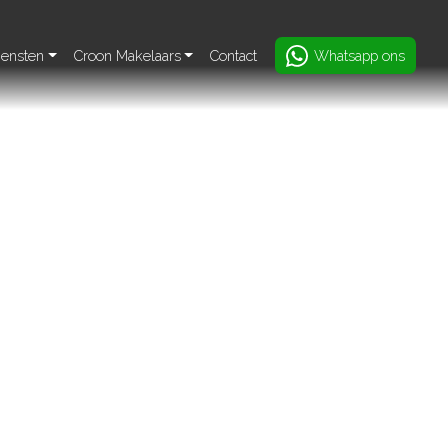
iensten
Croon Makelaars
Contact
Whatsapp ons